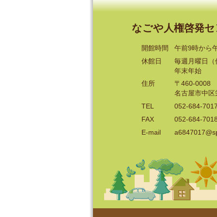
なごや人権啓発
開館時間
午前9時から
休館日
毎週月曜日
（
年末年始
住所
〒460-0008
名古屋市中区栄
TEL
052-684-701
FAX
052-684-701
E-mail
a6847017@spor