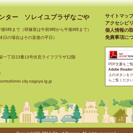
サイトマッ
センター
ソレイユプラザなごや
アクセシビ
午後5時まで
（研修室は午前9時から午後8時まで）
個人情報の
免責事項に
休日の場合はその直後の平日）
一丁目23番13号
伏見ライフプラザ12階
PDF文書をご
7
Adobe Rea
8
上のボタンを
らご覧くださ
tsshimin.city.nagoya.lg.jp